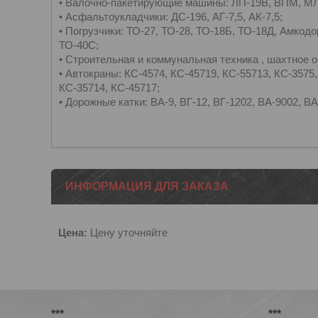
• Валочно-пакетирующие машины: ЛП-19В, ВПМ, МЛ
• Асфальтоукладчики: ДС-196, АГ-7,5, АК-7,5;
• Погрузчики: ТО-27, ТО-28, ТО-18Б, ТО-18Д, Амкодо
ТО-40С;
• Строительная и коммунальная техника , шахтное 
• Автокраны: КС-4574, КС-45719, КС-55713, КС-3575,
КС-35714, КС-45717;
• Дорожные катки: ВА-9, ВГ-12, ВГ-1202, ВА-9002, ВА
ИНФОРМАЦИЯ ДЛЯ ЗАКАЗА
Цена:
Цену уточняйте
***
***