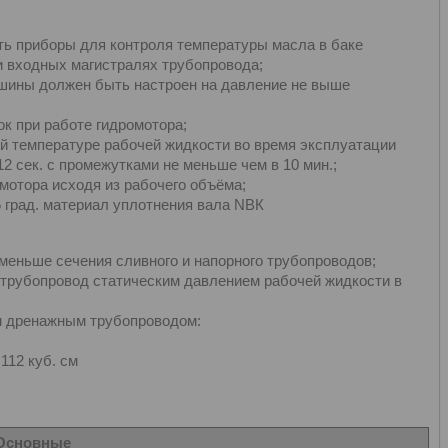
ть приборы для контроля температуры масла в баке
 входных магистралях трубопровода;
шины должен быть настроен на давление не выше
к при работе гидромотора;
й температуре рабочей жидкости во время эксплуатации
 сек. с промежутками не меньше чем в 10 мин.;
отора исходя из рабочего объёма;
5 град. материал уплотнения вала NBК
еньше сечения сливного и напорного трубопроводов;
 трубопровод статическим давлением рабочей жидкости в
м дренажным трубопроводом:
 112 куб. см
Основные