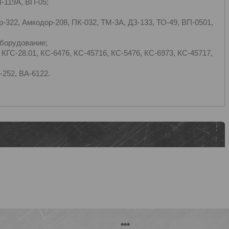
-119А, ВП-05;
р-322, Амкодор-208, ПК-032, ТМ-3А, ДЗ-133, ТО-49, ВП-0501,
оборудование;
 КГС-28.01, КС-6476, КС-45716, КС-5476, КС-6973, КС-45717,
-252, ВА-6122.
***