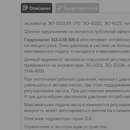
Описание
Характеристики
экскаватор ЭО-3323,ЕК-270, ЭО-43211, ЭО-6123, пог
!Данное предложение не является публичной офер
Гидронасос 313.3.56.500.4
обеспечивает потребляе
качающего узла. Пока давление в системе не больш
максимальную подачу и находится в максимальном
Данный гидронасос аксиально-поршневой регулируе
применяется на экскаваторах ЭО-3323, ЭО-3323А, 
УНА-4000.
При увеличении рабочего давления, начиная с давл
уменьшаться автоматически, при этом поддерживая
регулирования насоса. При достижении минимально
И при дальнейшем увеличении давления потребляе
Максимальная подача насоса изменяется регулиров
мощность может регулироваться винтом на клапанно
Описание гидромотора серии 313:
Ограничения в эксплуатации устройства: