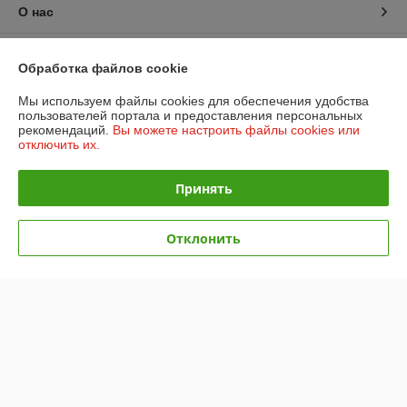
О нас
Контакты
Обработка файлов cookie
Доставка и оплата
Мы используем файлы cookies для обеспечения удобства
пользователей портала и предоставления персональных
рекомендаций.
Вы можете настроить файлы cookies или
График работы
отключить их.
Полная версия сайта
Принять
Политика обработки cookies
Отклонить
Сайт создан на платформе Deal.by
Информация для покупателя
Юридическое лицо:
Общество с ограниченной ответственностью
"ПромБелКомпани"
220036, Республика Беларусь, г. Минск, Бетонный проезд, дом 19а,
кабинет 306