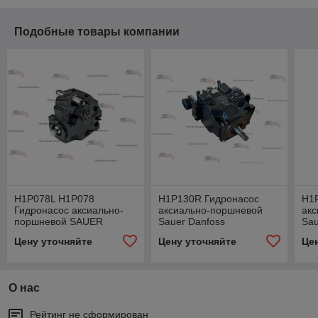
Подобные товары компании
H1P078L H1P078
H1P130R Гидронасос
H1
Гидронасос аксиально-
аксиально-поршневой
ак
поршневой SAUER
Sauer Danfoss
Sau
DANFOSS 83030198 H1-
H1P130RAC5C2N
H1
Цену уточняйте
Цену уточняйте
Це
P-078-L-A-A-C2-C2-C-D8-
D4GF3H3L42L42
K-G9-NN-L-42
AC32PNNNNG25 (
83006254 )
О нас
Рейтинг не сформирован