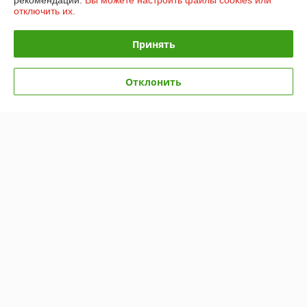
рекомендаций.
Вы можете настроить файлы cookies или
отключить их.
График работы
Принять
Полная версия сайта
Отклонить
Политика обработки cookies
Сайт создан на платформе Deal.by
Информация для покупателя
Юридическое лицо:
Общество с ограниченной ответственностью
"ПромБелКомпани"
220036, Республика Беларусь, г. Минск, Бетонный проезд, дом 19а,
кабинет 306
Регистрационный номер ЕГР: 193257545
УНП: 193257545
Регистрационный орган: Минский горисполком
Дата регистрации компании: 22.05.2019