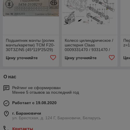
Подшипник мачты (ролик
Колесо цилиндрическое /
Пе
мачты/каретки) TCM F20-
шестерня Claas
z=1
30T3Z/N5 (45*119*25/29)
0009331470 / 9331470 /
(277P822051) (164514)
933147.0 / 933147 для
Цену уточняйте
Цену уточняйте
Це
Claas Jaguar 810, 900-
830
О нас
Рейтинг не сформирован
Менее 5 отзывов за последний год
Работает с 19.08.2020
г. Барановичи
ул. Брестская, д. 124 Г, Барановичи, Беларусь
Контакты