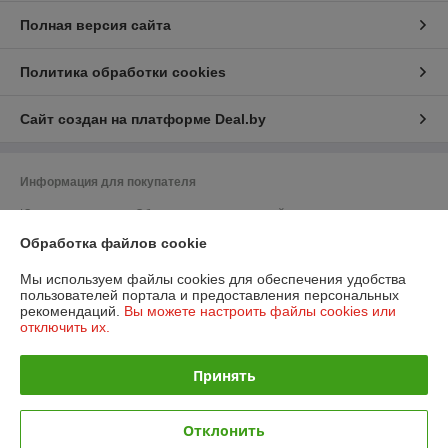
Полная версия сайта
Политика обработки cookies
Сайт создан на платформе Deal.by
Информация для покупателя
Юридическое лицо:
Общество с ограниченной ответственностью
"ПромБелКомпани"
Обработка файлов cookie
220036, Республика Беларусь, г. Минск, Бетонный проезд, дом 19а,
кабинет 306
Мы используем файлы cookies для обеспечения удобства
Регистрационный номер ЕГР: 193257545
пользователей портала и предоставления персональных
рекомендаций.
Вы можете настроить файлы cookies или
УНП: 193257545
отключить их.
Регистрационный орган: Минский горисполком
Принять
Дата регистрации компании: 22.05.2019
Ссылка на свидетельство/лицензию
Отклонить