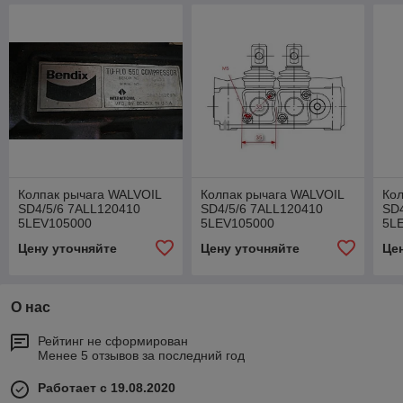
Колпак рычага WALVOIL
Колпак рычага WALVOIL
Кол
SD4/5/6 7ALL120410
SD4/5/6 7ALL120410
SD4
5LEV105000
5LEV105000
5L
Цену уточняйте
Цену уточняйте
Це
О нас
Рейтинг не сформирован
Менее 5 отзывов за последний год
Работает с 19.08.2020