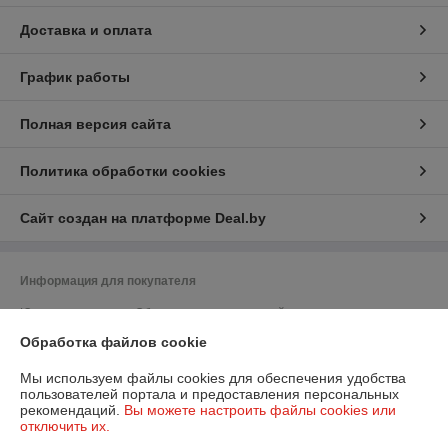
Доставка и оплата
График работы
Полная версия сайта
Политика обработки cookies
Сайт создан на платформе Deal.by
Информация для покупателя
Юридическое лицо:
Общество с ограниченной ответственностью
"ПромБелКомпани"
Обработка файлов cookie
220036, Республика Беларусь, г. Минск, Бетонный проезд, дом 19а,
кабинет 306
Мы используем файлы cookies для обеспечения удобства
Регистрационный номер ЕГР: 193257545
пользователей портала и предоставления персональных
рекомендаций.
Вы можете настроить файлы cookies или
УНП: 193257545
отключить их.