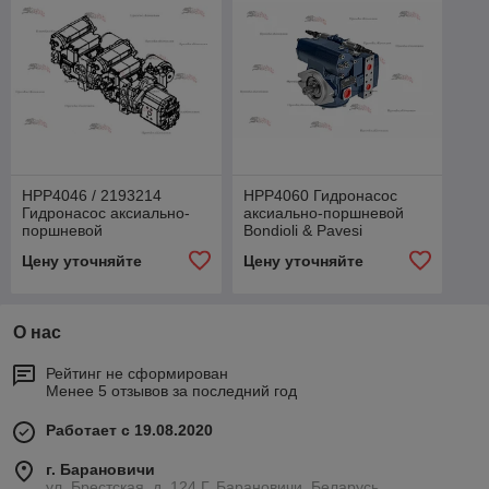
HPP4046 / 2193214
HPP4060 Гидронасос
Гидронасос аксиально-
аксиально-поршневой
поршневой
Bondioli & Pavesi
Bondioli&Pavesi MULTIPLA
HPP4060RB1GS03VY-161
Цену уточняйте
Цену уточняйте
HPP4046RB1GKOVXP-
(HP P4 060 R B 1 G S 0 3
189 + HPP4046RB0GKO
YV-161)
О нас
Рейтинг не сформирован
Менее 5 отзывов за последний год
Работает с 19.08.2020
г. Барановичи
ул. Брестская, д. 124 Г, Барановичи, Беларусь