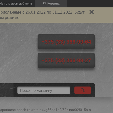
Нет отзывов,
добавить
Корзина
исланные с 26.01.2022 по 31.12.2022, будут
ом режиме.
+375 (33) 366-99-64
+375 (33) 366-99-27
дронасос bosch rexroth a4vg56da1d2/32r-nac02f015s-s