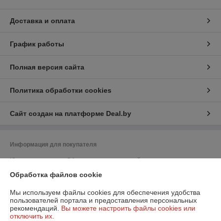
Доставка и оплата
График работы
Полная версия сайта
Политика обработки cookies
Сайт создан на платформе Deal.by
Информация для покупателя
Юридическое лицо:
Общество с ограниченной ответственностью
"ПромБелКомпани"
220036, Республика Беларусь, г. Минск, Бетонный проезд, дом 19а,
Обработка файлов cookie
кабинет 306
Мы используем файлы cookies для обеспечения удобства
Регистрационный номер ЕГР: 193257545
пользователей портала и предоставления персональных
рекомендаций.
Вы можете настроить файлы cookies или
УНП: 193257545
отключить их.