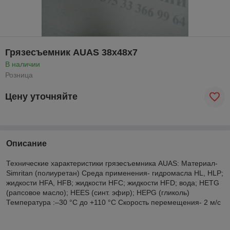
Грязесъемник AUAS 38х48х7
В наличии
Розница
Цену уточняйте
Описание
Технические характеристики грязесъемника AUAS: Материал-
Simritan (полиуретан) Среда применения- гидромасла HL, HLP;
жидкости HFA, HFB; жидкости HFC; жидкости HFD; вода; HETG
(рапсовое масло); HEES (синт. эфир); HEPG (гликоль)
Температура :–30 °C до +110 °C Скорость перемещения- 2 м/с