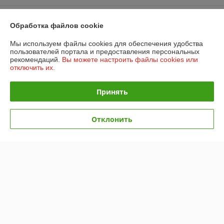
Контакты
Обработка файлов cookie
Доставка и оплата
Мы используем файлы cookies для обеспечения удобства
пользователей портала и предоставления персональных
рекомендаций.
Вы можете настроить файлы cookies или
График работы
отключить их.
Полная версия сайта
Принять
Политика обработки cookies
Отклонить
Сайт создан на платформе Deal.by
Информация для покупателя
Юридическое лицо:
Общество с ограниченной ответственностью
"ПромБелКомпани"
220036, Республика Беларусь, г. Минск, Бетонный проезд, дом 19а,
кабинет 306
Регистрационный номер ЕГР: 193257545