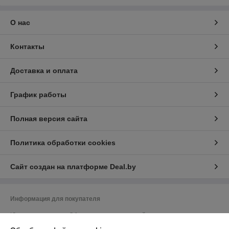
О нас
Контакты
Доставка и оплата
График работы
Полная версия сайта
Политика обработки cookies
Сайт создан на платформе Deal.by
Информация для покупателя
Юридическое лицо:
Общество с ограниченной ответственностью
"ПромБелКомпани"