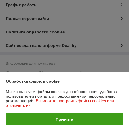
График работы
Полная версия сайта
Политика обработки cookies
Сайт создан на платформе Deal.by
Информация для покупателя
Юридическое лицо:
Общество с ограниченной ответственностью
"ПромБелКомпани"
Обработка файлов cookie
220036, Республика Беларусь, г. Минск, Бетонный проезд, дом 19а,
кабинет 306
Мы используем файлы cookies для обеспечения удобства
Регистрационный номер ЕГР: 193257545
пользователей портала и предоставления персональных
рекомендаций.
Вы можете настроить файлы cookies или
УНП: 193257545
отключить их.
Регистрационный орган: Минский горисполком
Принять
Дата регистрации компании: 22.05.2019