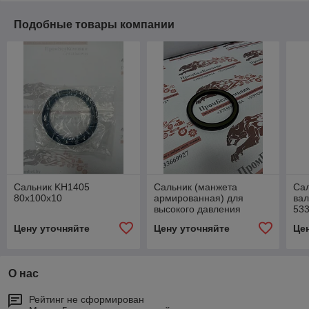
Подобные товары компании
Сальник KH1405
Сальник (манжета
Сал
80х100х10
армированная) для
вал
высокого давления
533
(усиленный) 80х100х7
42
Цену уточняйте
Цену уточняйте
Це
для гидронасосов и
гидромоторов
О нас
Рейтинг не сформирован