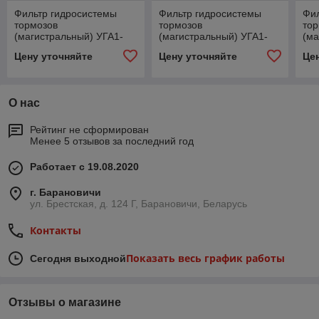
Фильтр гидросистемы
Фильтр гидросистемы
Фил
тормозов
тормозов
то
(магистральный) УГА1-
(магистральный) УГА1-
(ма
08.01.000 (ФГИ-12/3)
08.01.000 (ФГИ-12/3)
08.
Цену уточняйте
Цену уточняйте
Це
О нас
Рейтинг не сформирован
Менее 5 отзывов за последний год
Работает с 19.08.2020
г. Барановичи
ул. Брестская, д. 124 Г, Барановичи, Беларусь
Контакты
Показать весь график работы
Сегодня выходной
Отзывы о магазине