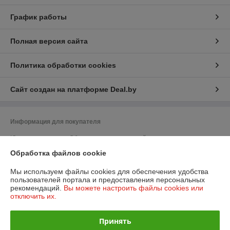
График работы
Полная версия сайта
Политика обработки cookies
Сайт создан на платформе Deal.by
Информация для покупателя
Юридическое лицо:
Общество с ограниченной ответственностью
"ПромБелКомпани"
220036, Республика Беларусь, г. Минск, Бетонный проезд, дом 19а,
Обработка файлов cookie
кабинет 306
Мы используем файлы cookies для обеспечения удобства
Регистрационный номер ЕГР: 193257545
пользователей портала и предоставления персональных
рекомендаций.
Вы можете настроить файлы cookies или
УНП: 193257545
отключить их.
Регистрационный орган: Минский горисполком
Принять
Дата регистрации компании: 22.05.2019