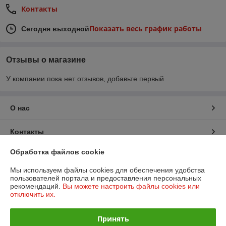
Контакты
Показать весь график работы
Сегодня выходной
Отзывы о магазине
У компании пока нет отзывов, добавьте первый
О нас
Контакты
Обработка файлов cookie
Доставка и оплата
Мы используем файлы cookies для обеспечения удобства
пользователей портала и предоставления персональных
График работы
рекомендаций.
Вы можете настроить файлы cookies или
отключить их.
Полная версия сайта
Принять