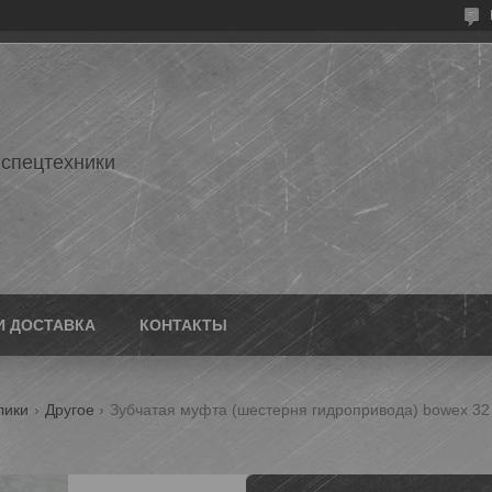
 спецтехники
И ДОСТАВКА
КОНТАКТЫ
лики
Другое
Зубчатая муфта (шестерня гидропривода) bowex 32 