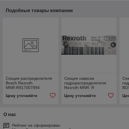
Подобные товары компании
Секция распределителя
Секция навески
Се
Bosch Rexroth
гидрораспределителя
ги
MNR:R917007894
Rexroth MNR: R
BO
917002787 17w30
R91
Цену уточняйте
Цену уточняйте
Це
21/
02
О нас
Рейтинг не сформирован