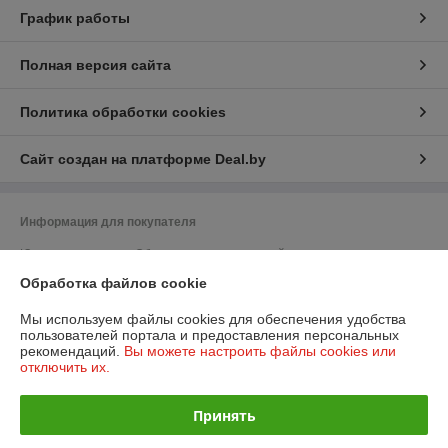
График работы
Полная версия сайта
Политика обработки cookies
Сайт создан на платформе Deal.by
Информация для покупателя
Юридическое лицо:
Общество с ограниченной ответственностью
"ПромБелКомпани"
Обработка файлов cookie
220036, Республика Беларусь, г. Минск, Бетонный проезд, дом 19а,
кабинет 306
Мы используем файлы cookies для обеспечения удобства
Регистрационный номер ЕГР: 193257545
пользователей портала и предоставления персональных
рекомендаций.
Вы можете настроить файлы cookies или
УНП: 193257545
отключить их.
Регистрационный орган: Минский горисполком
Принять
Дата регистрации компании: 22.05.2019