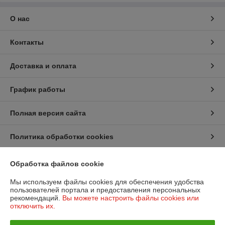
О нас
Контакты
Доставка и оплата
График работы
Полная версия сайта
Политика обработки cookies
Сайт создан на платформе Deal.by
Обработка файлов cookie
Мы используем файлы cookies для обеспечения удобства
пользователей портала и предоставления персональных
Информация для покупателя
рекомендаций.
Вы можете настроить файлы cookies или
отключить их.
Юридическое лицо:
Общество с ограниченной ответственностью
"ПромБелКомпани"
220036, Республика Беларусь, г. Минск, Бетонный проезд, дом 19а,