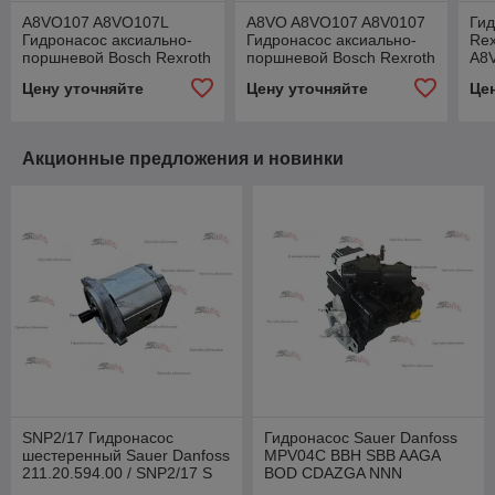
A8VO107 A8VO107L
A8VO A8VO107 A8V0107
Гид
Гидронасос аксиально-
Гидронасос аксиально-
Rex
поршневой Bosch Rexroth
поршневой Bosch Rexroth
A8
A8VO107LA1H2/63R1-
A8VO107LA1H2/63R1-
NZ
Цену уточняйте
Цену уточняйте
Це
NZG05F070
NZG05F070 (
R9
CNR:6559080, 6559077
CNR:6559080 /
374
Акционные предложения и новинки
SNP2/17 Гидронасос
Гидронасос Sauer Danfoss
шестеренный Sauer Danfoss
MPV04C BBH SBB AAGA
211.20.594.00 / SNP2/17 S
BOD CDAZGA NNN
SC46 LCX G OF CM
(M4620393IT09)