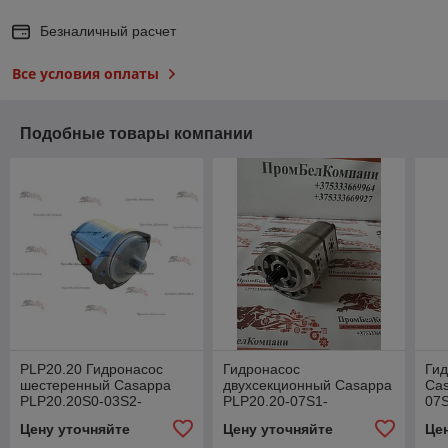
Безналичный расчет
Все условия оплаты
Подобные товары компании
PLP20.20 Гидронасос
Гидронасос
Ги
шестеренный Casappa
двухсекционный Casappa
Cas
PLP20.20S0-03S2-
PLP20.20-07S1-
07S
LEB/EA-N-EL-FS /
LBE/BC/20.16-LBE/BC
666
Цену уточняйте
Цену уточняйте
Це
02004703
D/FS-EL (67051798) для
PLP