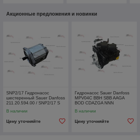
KUHN SPV 12.1 DL
EL-
Акционные предложения и новинки
SNP2/17 Гидронасос
Гидронасос Sauer Danfoss
шестеренный Sauer Danfoss
MPV04C BBH SBB AAGA
211.20.594.00 / SNP2/17 S
BOD CDAZGA NNN
SC46 LCX G OF CM
(M4620393IT09)
В наличии
В наличии
Цену уточняйте
Цену уточняйте