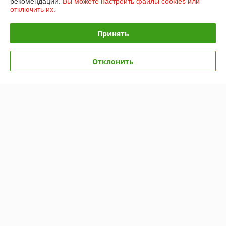
рекомендаций.
Вы можете настроить файлы cookies или
отключить их.
Доставка и оплата
Принять
График работы
Отклонить
Полная версия сайта
Политика обработки cookies
Сайт создан на платформе Deal.by
Информация для покупателя
Юридическое лицо:
Общество с ограниченной ответственностью
"ПромБелКомпани"
220036, Республика Беларусь, г. Минск, Бетонный проезд, дом 19а,
кабинет 306
Регистрационный номер ЕГР: 193257545
УНП: 193257545