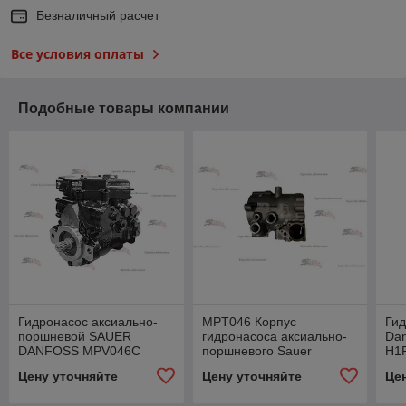
Безналичный расчет
Все условия оплаты
Подобные товары компании
Гидронасос аксиально-
MPT046 Корпус
Гид
поршневой SAUER
гидронасоса аксиально-
Dan
DANFOSS MPV046С
поршневого Sauer
H1
BBHSBBBAAABFFCBA
Danfoss 80004163
(H
Цену уточняйте
Цену уточняйте
Це
HH2GRM (M46-20549)
MPT046CAVCJAABBACBKKDAAS
83