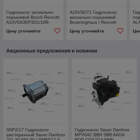
Гидронасос аксиально-
A10VSO71 Гидронасос
Гид
поршневой Bosch Rexroth
аксиально-поршневой
пор
A10VG63EP3D1/10R-
Brueninghaus / Rexroth
AL
NSC10F023SP (MNR:
A10VSO71DFLR/31R-
VT
Цену уточняйте
Цену уточняйте
Це
R902241813 )
PPA12N00 (R910948790)
R90
Акционные предложения и новинки
SNP2/17 Гидронасос
Гидронасос Sauer Danfoss
шестеренный Sauer Danfoss
MPV04C BBH SBB AAGA
211.20.594.00 / SNP2/17 S
BOD CDAZGA NNN