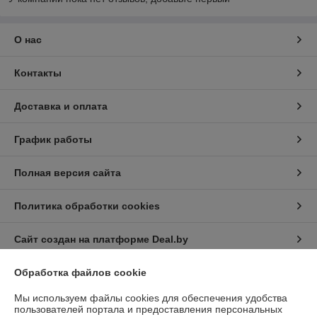
О нас
Контакты
Доставка и оплата
График работы
Полная версия сайта
Политика обработки cookies
Сайт создан на платформе Deal.by
Обработка файлов cookie
Информация для покупателя
Мы используем файлы cookies для обеспечения удобства
Юридическое лицо:
Общество с ограниченной ответственностью
пользователей портала и предоставления персональных
"ПромБелКомпани"